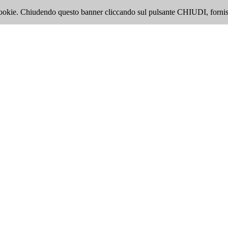
i cookie. Chiudendo questo banner cliccando sul pulsante CHIUDI, fornis