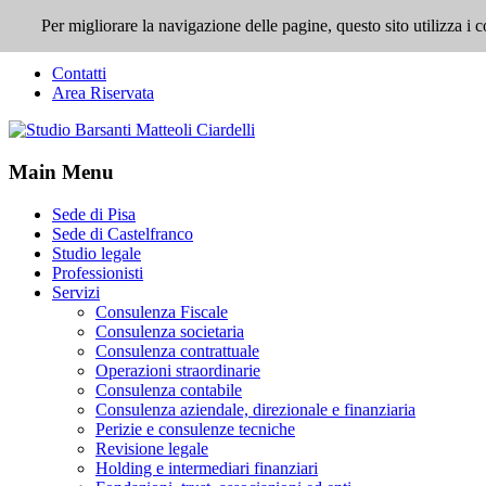
Per migliorare la navigazione delle pagine, questo sito utilizza 
Top Menu
Contatti
Area Riservata
Main Menu
Sede di Pisa
Sede di Castelfranco
Studio legale
Professionisti
Servizi
Consulenza Fiscale
Consulenza societaria
Consulenza contrattuale
Operazioni straordinarie
Consulenza contabile
Consulenza aziendale, direzionale e finanziaria
Perizie e consulenze tecniche
Revisione legale
Holding e intermediari finanziari