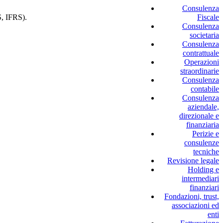
Consulenza
S, IFRS).
Fiscale
Consulenza
societaria
Consulenza
contrattuale
Operazioni
straordinarie
Consulenza
contabile
Consulenza
aziendale,
direzionale e
finanziaria
Perizie e
consulenze
tecniche
Revisione legale
Holding e
intermediari
finanziari
Fondazioni, trust,
associazioni ed
enti