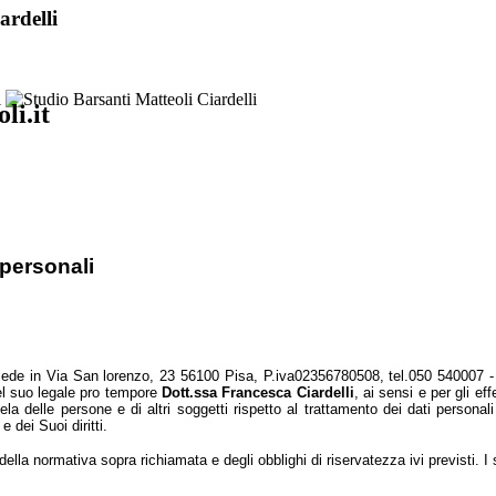
ardelli
li.it
 personali
ede in Via San lorenzo, 23 56100 Pisa, P.iva
02356780508
, tel.
050 540007 -
el suo legale pro tempore
Dott.ssa Francesca Ciardelli
, ai sensi e per gli e
a delle persone e di altri soggetti rispetto al trattamento dei dati personal
e dei Suoi diritti.
della normativa sopra richiamata e degli obblighi di riservatezza ivi previsti. I s