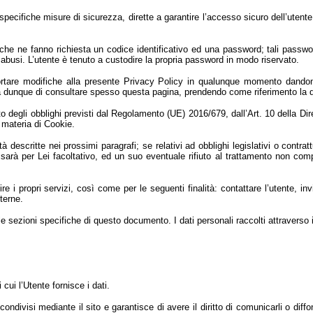
specifiche misure di sicurezza, dirette a garantire l’accesso sicuro dell’utente
e che ne fanno richiesta un codice identificativo ed una password; tali pas
li abusi. L’utente è tenuto a custodire la propria password in modo riservato.
i apportare modifiche alla presente Privacy Policy in qualunque momento dando
a dunque di consultare spesso questa pagina, prendendo come riferimento la da
o degli obblighi previsti dal Regolamento (UE) 2016/679, dall’Art. 10 della Di
 materia di Cookie.
lità descritte nei prossimi paragrafi; se relativi ad obblighi legislativi o contra
ati sarà per Lei facoltativo, ed un suo eventuale rifiuto al trattamento non c
nire i propri servizi, così come per le seguenti finalità: contattare l’utente, 
terne.
elle sezioni specifiche di questo documento. I dati personali raccolti attraverso 
 cui l’Utente fornisce i dati.
ondivisi mediante il sito e garantisce di avere il diritto di comunicarli o diffo