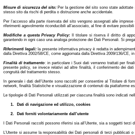
Misure di sicurezza del sito:
Per la gestione del sito sono state adottate 
stesso sito da rischi di perdita o distruzione anche accidentale.
Per l’accesso alla parte riservata del sito vengono assegnati alle impres
riferimenti agevolmente riconducibili all’associato, al fine di evitare possibi
Modifiche a questa Privacy Policy:
Il titolare si riserva il diritto d
garantendo in ogni caso una analoga protezione dei Dati Personali. Si preg
Riferimenti legali:
la presente informativa privacy è redatta in adempiment
dalla Direttiva 2002/58/CE, come aggiornata dalla Direttiva 2009/136/CE, in
Finalità di trattamento
: in particolare i Suoi dati verranno trattati per fina
presente policy, se invece relativi ad altre finalità, il conferimento dei d
congruità del trattamento stesso.
In generale i dati dell’Utente sono raccolti per consentire al Titolare di for
network, finalità Statistiche e visualizzazione di contenuti da piattaforme es
Le tipologie di Dati Personali utilizzati per ciascuna finalità sono indicati n
1.
Dati di navigazione ed utilizzo, cookies
2.
Dati forniti volontariamente dall’utente
I Dati Personali raccolti possono riferirsi sia all’Utente, sia a soggetti terzi di
L’Utente si assume la responsabilità dei Dati personali di terzi pubblicati o c