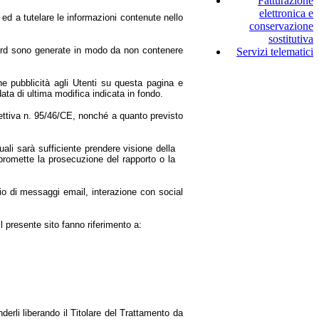
Fatturazione
elettronica e
 ed a tutelare le informazioni contenute nello
conservazione
sostitutiva
sword sono generate in modo da non contenere
Servizi telematici
ne pubblicità agli Utenti su questa pagina e
ta di ultima modifica indicata in fondo.
rettiva n. 95/46/CE, nonché a quanto previsto
ttuali sarà sufficiente prendere visione della
ompromette la prosecuzione del rapporto o la
invio di messaggi email, interazione con social
il presente sito fanno riferimento a:
nderli liberando il Titolare del Trattamento da