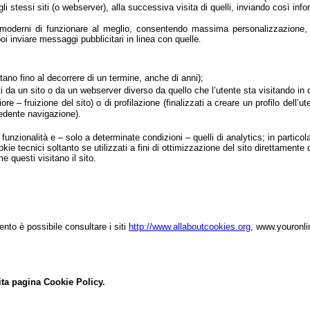
 stessi siti (o webserver), alla successiva visita di quelli, inviando così info
 moderni di funzionare al meglio, consentendo massima personalizzazione, i
i inviare messaggi pubblicitari in linea con quelle.
ano fino al decorrere di un termine, anche di anni);
i da un sito o da un webserver diverso da quello che l’utente sta visitando in
e – fruizione del sito) o di profilazione (finalizzati a creare un profilo dell’ut
cedente navigazione).
 funzionalità e – solo a determinate condizioni – quelli di analytics; in partico
 tecnici soltanto se utilizzati a fini di ottimizzazione del sito direttamente d
 questi visitano il sito.
ento è possibile consultare i siti
http://www.allaboutcookies.org
, www.youronl
sita pagina Cookie Policy.