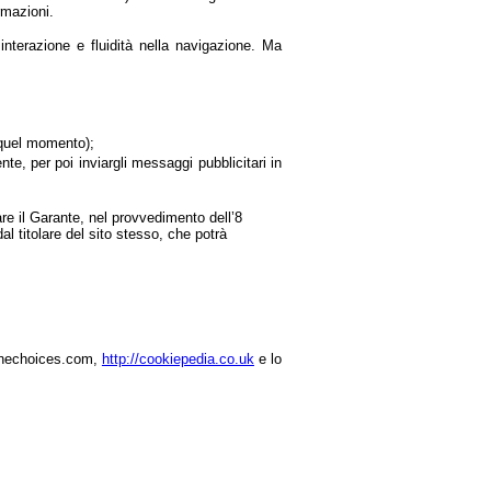
rmazioni.
nterazione e fluidità nella navigazione. Ma
 quel momento);
ente, per poi inviargli messaggi pubblicitari in
lare il Garante, nel provvedimento dell’8
al titolare del sito stesso, che potrà
inechoices.com,
http://cookiepedia.co.uk
e lo