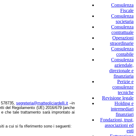
Consulenza
Fiscale
Consulenza
societaria
Consulenza
contrattuale
Operazioni
straordinarie
Consulenza
contabile
Consulenza
aziendale,
direzionale e
finanziaria
Perizie e
consulenze
tecniche
Revisione legale
 578735
,
segreteria@matteoliciardelli.it
–
in
Holding e
ffetti del Regolamento (UE) 2016/679 (anche
intermediari
i e che tale trattamento sarà improntato ai
finanziari
Fondazioni, trust,
associazioni ed
iti a cui si fa riferimento sono i seguenti:
enti