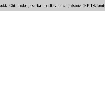
i cookie. Chiudendo questo banner cliccando sul pulsante CHIUDI, fornis