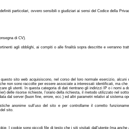
definiti particolari, ovvero sensibili o giudiziari ai sensi del Codice della Priv
consegna di CV).
tinenti agli obblighi, ai compiti o alle finalità sopra descritte e verranno trat
questo sito web acquisiscono, nel corso del loro normale esercizio, alcuni d
ni che non sono raccolte per essere associate a interessati identificati, ma che
are gli utenti. In questa categoria di dati rientrano gli indirizzi IP o i nomi a 
r) delle risorse richieste, l’orario della richiesta, il metodo utilizzato nel sott
data dal server (buon fine, errore, ecc.) ed altri parametri relativi al sistema o
istiche anonime sull’uso del sito e per controllarne il corretto funzioname
del sito.
ie. I cookie sono piccoli file di testo che i siti visitati dall’utente (ma anche 