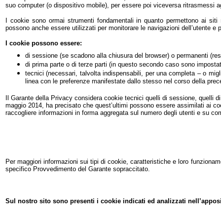
suo computer (o dispositivo mobile), per essere poi viceversa ritrasmessi agli
I cookie sono ormai strumenti fondamentali in quanto permettono ai siti
possono anche essere utilizzati per monitorare le navigazioni dell’utente e po
I cookie possono essere:
di sessione (se scadono alla chiusura del browser) o permanenti (rest
di prima parte o di terze parti (in questo secondo caso sono impostat
tecnici (necessari, talvolta indispensabili, per una completa – o miglior
linea con le preferenze manifestate dallo stesso nel corso della pre
Il Garante della Privacy considera cookie tecnici quelli di sessione, quelli di
maggio 2014, ha precisato che quest’ultimi possono essere assimilati ai cookie
raccogliere informazioni in forma aggregata sul numero degli utenti e su come
Per maggiori informazioni sui tipi di cookie, caratteristiche e loro funzionam
specifico Provvedimento del Garante sopraccitato.
Sul nostro sito sono presenti i cookie indicati ed analizzati nell’appo