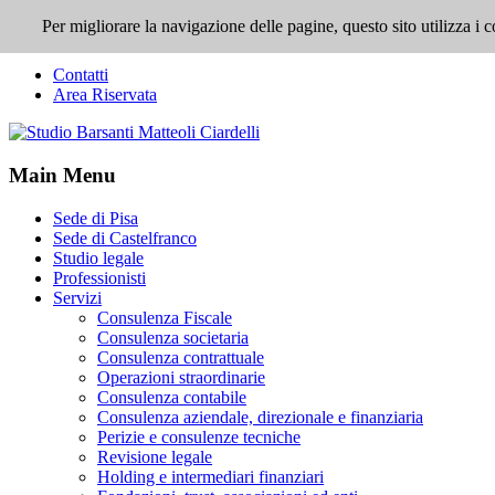
Per migliorare la navigazione delle pagine, questo sito utilizza 
Top Menu
Contatti
Area Riservata
Main Menu
Sede di Pisa
Sede di Castelfranco
Studio legale
Professionisti
Servizi
Consulenza Fiscale
Consulenza societaria
Consulenza contrattuale
Operazioni straordinarie
Consulenza contabile
Consulenza aziendale, direzionale e finanziaria
Perizie e consulenze tecniche
Revisione legale
Holding e intermediari finanziari