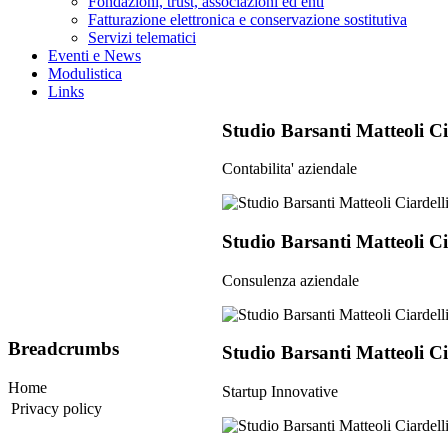
Fondazioni, trust, associazioni ed enti
Fatturazione elettronica e conservazione sostitutiva
Servizi telematici
Eventi e News
Modulistica
Links
Studio Barsanti Matteoli Ci
Contabilita' aziendale
Studio Barsanti Matteoli Ci
Consulenza aziendale
Breadcrumbs
Studio Barsanti Matteoli Ci
Home
Startup Innovative
Privacy policy