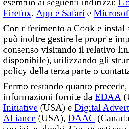
esempio ai seguenti indirizzi:
Go
Firefox
,
Apple Safari
e
Microsoft
Con riferimento a Cookie installat
può inoltre gestire le proprie im
consenso visitando il relativo li
disponibile), utilizzando gli stru
policy della terza parte o contatt
Fermo restando quanto precede, 
informazioni fornite da
EDAA
(
Initiative
(USA) e
Digital Advert
Alliance
(USA),
DAAC
(Canada
servizi analoghi. Con questi servi